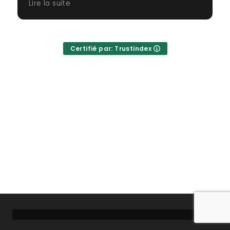
Lire la suite
permettre de vivre cela ! Un grand merci à
Vincent pour ce superbe moment de vol,
pour sa gentillesse et son
professionnalisme !
Certifié par: Trustindex