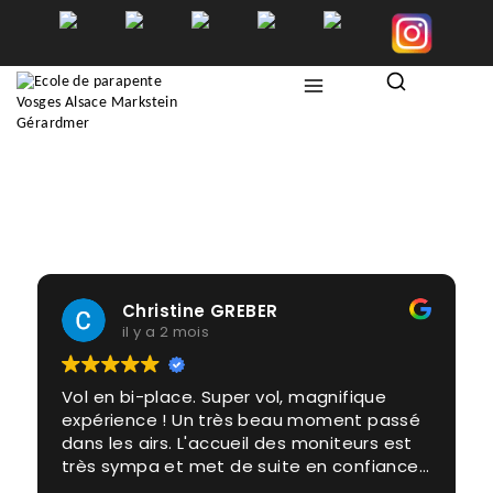
Page
D’exemple
b
/
Page d’exemple
Christine GREBER
il y a 2 mois
Vol en bi-place. Super vol, magnifique
expérience ! Un très beau moment passé
dans les airs. L'accueil des moniteurs est
très sympa et met de suite en confiance.
Merci à eux et à Cumulus de nous