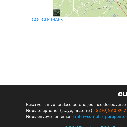
GOOGLE MAPS
CU
Reserver un vol biplace ou une journée découverte
Nous téléphoner (stage, matériel) :
33 (0)6 63 39 7
Nous envoyer un email :
info@cumulus-parapente