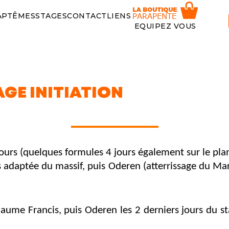
APTÊMES
STAGES
CONTACT
LIENS
EQUIPEZ VOUS
INFOS PRATIQUE
b
/
INFOS PRATIQUES
AGE INITIATION
5 jours (quelques formules 4 jours également sur le 
 adaptée du massif, puis Oderen (atterrissage du Mar
ume Francis, puis Oderen les 2 derniers jours du st