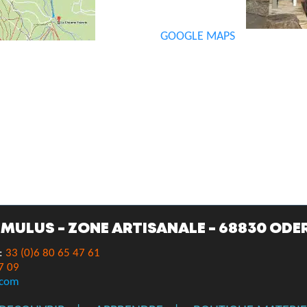
GOOGLE MAPS
MULUS - ZONE ARTISANALE - 68830 ODE
 :
33 (0)6 80 65 47 61
7 09
.com